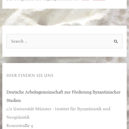
S
u
c
h
e
HIER FINDEN SIE UNS
n
n
Deutsche Arbeitsgemeinschaft zur Förderung Byzantinischer
a
Studien
c
c/o Universität Münster - Institut für Byzantinistik und
h
Neogräzistik
:
Rosenstraße 9