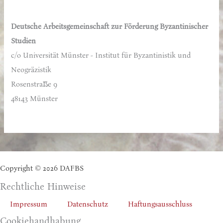
n
n
Deutsche Arbeitsgemeinschaft zur Förderung Byzantinischer
a
Studien
c
c/o Universität Münster - Institut für Byzantinistik und
h
Neogräzistik
:
Rosenstraße 9
48143 Münster
Copyright © 2026 DAFBS
Rechtliche Hinweise
Impressum
Datenschutz
Haftungsausschluss
Cookiehandhabung