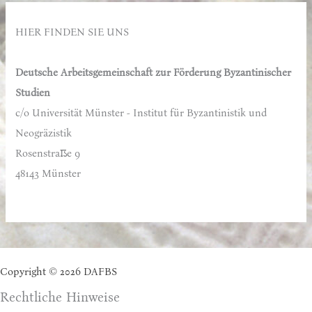
h
e
HIER FINDEN SIE UNS
n
n
Deutsche Arbeitsgemeinschaft zur Förderung Byzantinischer
a
Studien
c
c/o Universität Münster - Institut für Byzantinistik und
h
Neogräzistik
:
Rosenstraße 9
48143 Münster
Copyright © 2026 DAFBS
Rechtliche Hinweise