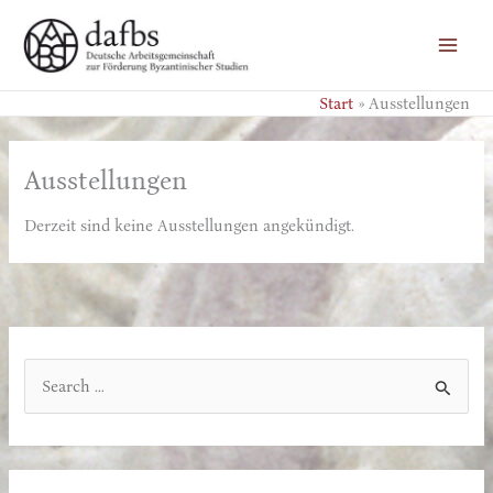
Zum
Inhalt
springen
Start
Ausstellungen
Ausstellungen
Derzeit sind keine Ausstellungen angekündigt.
S
u
c
h