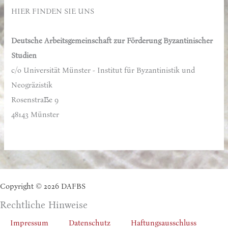
e
HIER FINDEN SIE UNS
n
n
Deutsche Arbeitsgemeinschaft zur Förderung Byzantinischer
a
Studien
c
c/o Universität Münster - Institut für Byzantinistik und
h
Neogräzistik
:
Rosenstraße 9
48143 Münster
Copyright © 2026 DAFBS
Rechtliche Hinweise
Impressum
Datenschutz
Haftungsausschluss